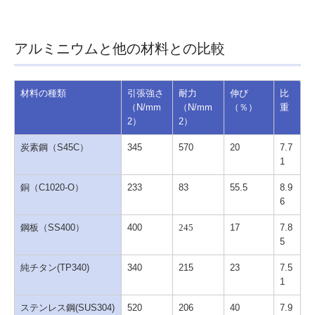
アルミニウムと他の材料との比較
材料の種類
引張強さ
耐力
伸び
比
（N/mm
（N/mm
（％）
重
2）
2）
炭素鋼（S45C）
345
570
20
7.7
1
銅（C1020-O）
233
83
55.5
8.9
6
鋼板（SS400）
400
17
7.8
245
5
純チタン(TP340)
340
215
23
7.5
1
ステンレス鋼(SUS304)
520
206
40
7.9