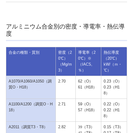
アルミニウム合金別の密度・導電率・熱伝導
度
合金の種類・質別
密度（2
導電率（2
熱伝導度
0℃）
0℃）※
（20℃）
（Mg/m
（IACS,
kW/（ｍ・
3）
％）
℃）
A1070/A1060/A1050（調
2.70
62（O）
0.23（O）
質O・H18）
61（H18）
0.23（H1
8）
A1100/A1200（調質O・H
2.71
59（O）
0.22（O）
18）
57（H18）
0.22（H1
8）
A2011（調質T3・T8）
2.82
（T3）
0.15（T3）
39
（T8）
0.17（T8）