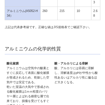
3
アルミニウム(A5052-H
260
215
10
2.6
34）
8
上記は代表参考値です。正確な値はJIS規格表でご確認下さい。
アルミニウムの化学的性質
酸化被膜
酸・アルカリによる溶解
アルミニウムは空気中の酸素と
酸、アルカリには容易に溶解
すぐに反応して表面に酸化被膜
し、溶解速度はpHが中性から酸
が形成されるため、乾燥した空
性あるいはアルカリ性に偏るほ
気中では安定である。
ど大きくなる。
乾いた室温の大気中で形成され
る酸化被膜は1ｍｍ程度のバリ
ヤー層とよばれる緻密な層で出
来ており、損傷を受けてもすぐ