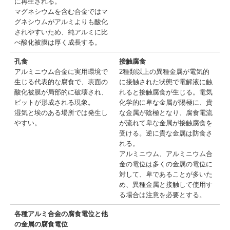
に再生される。
マグネシウムを含む合金ではマ
グネシウムがアルミよりも酸化
されやすいため、純アルミに比
べ酸化被膜は厚く成長する。
孔食
接触腐食
アルミニウム合金に実用環境で
2種類以上の異種金属が電気的
生じる代表的な腐食で、表面の
に接触された状態で電解液に触
酸化被膜が局部的に破壊され、
れると接触腐食が生じる。電気
ピットが形成される現象。
化学的に卑な金属が陽極に、貴
湿気と埃のある場所では発生し
な金属が陰極となり、腐食電流
やすい。
が流れて卑な金属が接触腐食を
受ける。逆に貴な金属は防食さ
れる。
アルミニウム、アルミニウム合
金の電位は多くの金属の電位に
対して、卑であることが多いた
め、異種金属と接触して使用す
る場合は注意を必要とする。
各種アルミ合金の腐食電位と他
の金属の腐食電位