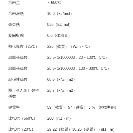
溶融点
～650℃
溶融潜熱
10.3（kJ/mol）
燃焼熱
835（kJ/mol）
凝固収縮
6.6（体積％）
熱伝導度（25℃）
225（軟質）（W/m・℃）
線膨張係数
23.5×1/1000000：20～100℃（/℃）
線膨張係数
25.6×1/1000000：100～300℃（/℃）
縦弾性係数
68.6（kN/mm2）
横（せん断）弾性
25.7（kN/mm2）
係数
導電率
59（軟質） 57（硬質）：％（対標準銅）
比抵抗（660℃）
200（nΩ・m)
比抵抗（20℃）
29.22（軟質）30.25（硬質）（nΩ・m)