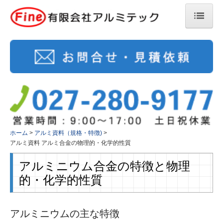
ホーム
会社案内
事業内容
環境対策
アルミ加工品製作
ホーム
アルミ資料（規格・特徴)
アルミ資料 アルミ合金の物理的・化学的性質
出荷時の梱包方法について
アルミニウム合金の特徴と物理
自社製品案内(アルミ配管継手)
的・化学的性質
取扱商品案内(アルミ材料一覧)
アルミニウムの主な特徴
お問合せ・見積もり依頼