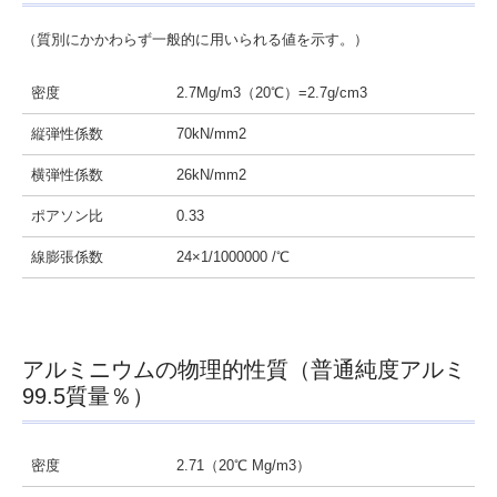
特定商取引法に基づく表記
（質別にかかわらず一般的に用いられる値を示す。）
アルミ資料（規格・特徴)
密度
2.7Mg/m3（20℃）=2.7g/cm3
アルミ関係リンク集
縦弾性係数
70kN/mm2
採用情報（事務職）
横弾性係数
26kN/mm2
ポアソン比
0.33
採用情報（製造職）
線膨張係数
24×1/1000000 /℃
アルミニウムの物理的性質（普通純度アルミ
99.5質量％）
密度
2.71（20℃ Mg/m3）