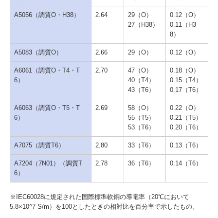
A5056（調質O・H38）
2.64
29（O）
0.12（O）
27（H38）
0.11（H3
8）
A5083（調質O）
2.66
29（O）
0.12（O）
A6061（調質O・T4・T
2.70
47（O）
0.18（O）
6）
40（T4）
0.15（T4）
43（T6）
0.17（T6）
A6063（調質O・T5・T
2.69
58（O）
0.22（O）
6）
55（T5）
0.21（T5）
53（T6）
0.20（T6）
A7075（調質T6）
2.80
33（T6）
0.13（T6）
A7204（7N01）（調質T
2.78
36（T6）
0.14（T6）
6）
※IEC60028に規定された国際標準軟銅の導電率（20℃において
5.8×10^7 S/m）を100としたときの相対比を百分率で示したもの。