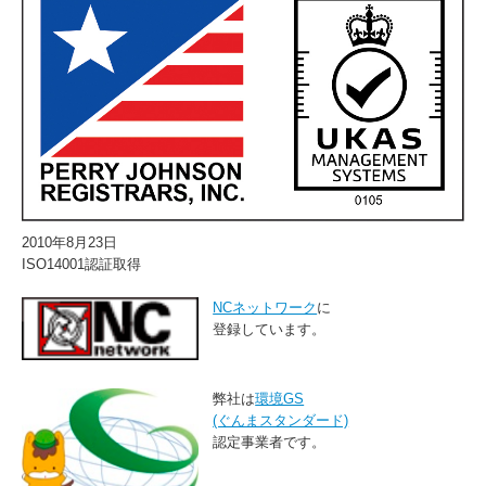
2010年8月23日
ISO14001認証取得
NCネットワーク
に
登録しています。
弊社は
環境GS
(ぐんまスタンダード)
認定事業者です。