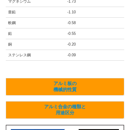
マグネシウム
-1.73
亜鉛
-1.10
軟鋼
-0.58
鉛
-0.55
銅
-0.20
ステンレス鋼
-0.09
アルミ板の
機械的性質
アルミ合金の種類と
用途区分