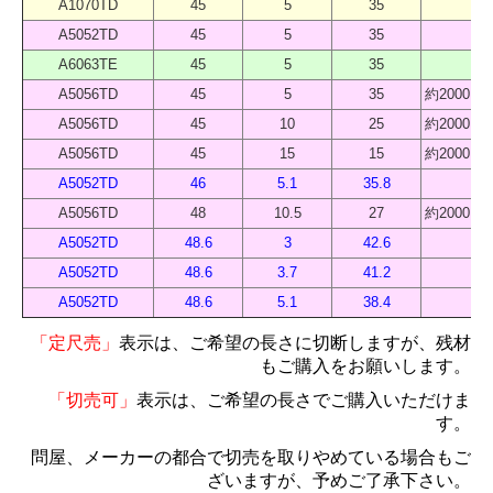
A1070TD
45
5
35
40
A5052TD
45
5
35
40
A6063TE
45
5
35
40
A5056TD
45
5
35
約2000 
A5056TD
45
10
25
約2000 
A5056TD
45
15
15
約2000 
A5052TD
46
5.1
35.8
40
A5056TD
48
10.5
27
約2000 
A5052TD
48.6
3
42.6
40
A5052TD
48.6
3.7
41.2
40
A5052TD
48.6
5.1
38.4
40
「定尺売」
表示は、ご希望の長さに切断しますが、残材
もご購入をお願いします。
「切売可」
表示は、ご希望の長さでご購入いただけま
す。
問屋、メーカーの都合で切売を取りやめている場合もご
ざいますが、予めご了承下さい。