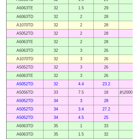
A6063TE
32
1.5
29
40
A6063TD
32
2
28
40
A1070TD
32
2
28
40
A5052TD
32
2
28
40
A6063TE
32
2
28
40
A6063TD
32
3
26
40
A1070TD
32
3
26
40
A5052TD
32
3
26
40
A6063TE
32
3
26
40
A5052TD
32
4.4
23.2
40
A5056TD
33
7.5
18
約2000 
A5052TD
34
3
28
40
A5052TD
34
3.4
27.2
40
A5052TD
34
4.5
25
40
A6063TD
35
1
33
40
A6063TD
35
1.5
32
40