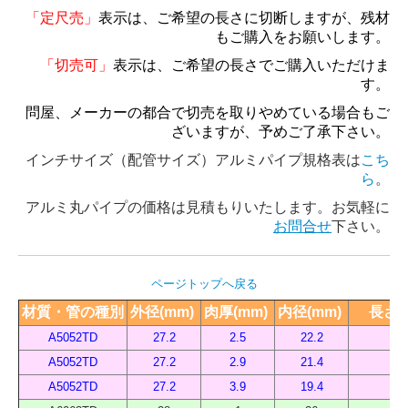
「定尺売」
表示は、ご希望の長さに切断しますが、残材
もご購入をお願いします。
「切売可」
表示は、ご希望の長さでご購入いただけま
す。
問屋、メーカーの都合で切売を取りやめている場合もご
ざいますが、予めご了承下さい。
インチサイズ（配管サイズ）アルミパイプ規格表は
こち
ら
。
アルミ丸パイプの価格は見積もりいたします。お気軽に
お問合せ
下さい。
ページトップへ戻る
材質・管の種別
外径(mm) 
肉厚(mm) 
内径(mm) 
長さ（
A5052TD
27.2
2.5
22.2
40
A5052TD
27.2
2.9
21.4
40
A5052TD
27.2
3.9
19.4
40