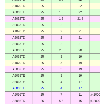
A1070TD
25
1.5
22
40
A6063TE
25
1.5
22
40
A5052TD
25
1.6
21.8
40
A6063TD
25
2
21
40
A1070TD
25
2
21
40
A5052TD
25
2
21
40
A6063TE
25
2
21
40
A6063TE
25
2.5
20
40
A6063TD
25
3
19
40
A1070TD
25
3
19
40
A5052TD
25
3
19
40
A6063TE
25
3
19
40
A6063TE
25
4
17
40
A6063TE
25
4
17
40
A5056TD
25
7
11
約2000 
A5056TD
26
5.5
15
約2000 