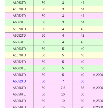
A6063TD
50
3
44
40
A1070TD
50
3
44
40
A5052TD
50
3
44
40
A6063TE
50
3
44
40
A1070TD
50
4
42
40
A5052TD
50
4
42
40
A6063TE
50
4
42
40
A6063TD
50
5
40
40
A1070TD
50
5
40
40
A5052TD
50
5
40
40
A6063TE
50
5
40
40
A5056TD
50
5
40
約2000 
A5052TD
50
7
36
40
A5056TD
50
7.5
35
約2000 
A5056TE
50
10
30
20
A5056TD
50
10
30
約2500 
A5056TD
50
15
20
約2000 