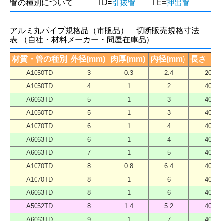
管の種別について TD=
引抜管
TE=
押出管
アルミ丸パイプ規格品（市販品） 切断販売規格寸法
表 （自社・材料メーカー・問屋在庫品）
材質・管の種別
外径(mm) 
肉厚(mm) 
内径(mm) 
長さ（mm
A1050TD
3
0.3
2.4
2000
A1050TD
4
1
2
4000
A6063TD
5
1
3
4000
A1050TD
5
1
3
4000
A1070TD
6
1
4
4000
A6063TD
6
1
4
4000
A6063TD
7
1
5
4000
A1070TD
8
0.8
6.4
4000
A1070TD
8
1
6
4000
A6063TD
8
1
6
4000
A5052TD
8
1.4
5.2
4000
A6063TD
9
1
7
4000