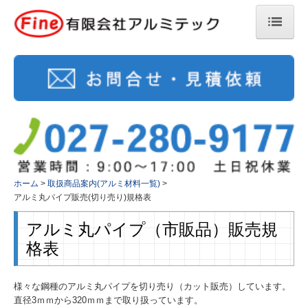
ホーム
会社案内
事業内容
環境対策
アルミ加工品製作
ホーム
取扱商品案内(アルミ材料一覧)
アルミ丸パイプ販売(切り売り)規格表
出荷時の梱包方法について
アルミ丸パイプ（市販品）販売規
自社製品案内(アルミ配管継手)
格表
取扱商品案内(アルミ材料一覧)
様々な鋼種のアルミ丸パイプを切り売り（カット販売）しています。
お問合せ・見積もり依頼
直径3ｍｍから320ｍｍまで取り扱っています。