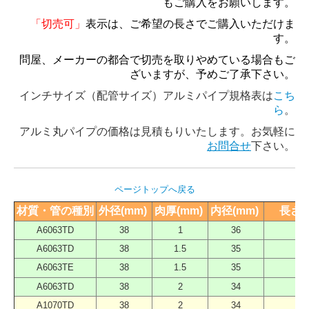
もご購入をお願いします。
「切売可」
表示は、ご希望の長さでご購入いただけま
す。
問屋、メーカーの都合で切売を取りやめている場合もご
ざいますが、予めご了承下さい。
インチサイズ（配管サイズ）アルミパイプ規格表は
こち
ら
。
アルミ丸パイプの価格は見積もりいたします。お気軽に
お問合せ
下さい。
ページトップへ戻る
材質・管の種別
外径(mm) 
肉厚(mm) 
内径(mm) 
長さ（
A6063TD
38
1
36
40
A6063TD
38
1.5
35
40
A6063TE
38
1.5
35
40
A6063TD
38
2
34
40
A1070TD
38
2
34
40