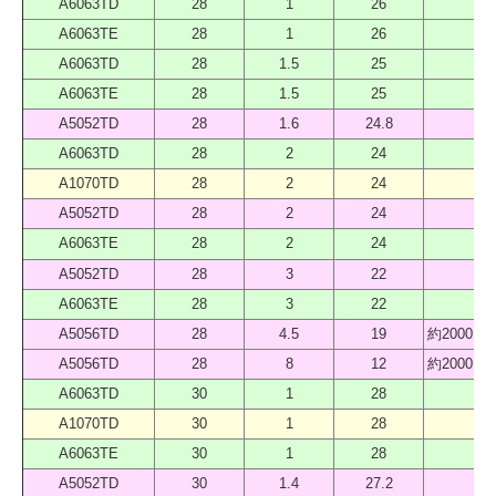
A6063TD
28
1
26
40
A6063TE
28
1
26
40
A6063TD
28
1.5
25
40
A6063TE
28
1.5
25
40
A5052TD
28
1.6
24.8
40
A6063TD
28
2
24
40
A1070TD
28
2
24
40
A5052TD
28
2
24
40
A6063TE
28
2
24
40
A5052TD
28
3
22
40
A6063TE
28
3
22
40
A5056TD
28
4.5
19
約2000 
A5056TD
28
8
12
約2000 
A6063TD
30
1
28
40
A1070TD
30
1
28
40
A6063TE
30
1
28
40
A5052TD
30
1.4
27.2
40