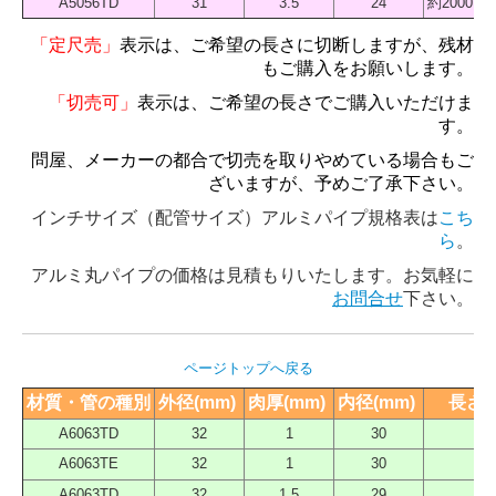
A5056TD
31
3.5
24
約2000 
「定尺売」
表示は、ご希望の長さに切断しますが、残材
もご購入をお願いします。
「切売可」
表示は、ご希望の長さでご購入いただけま
す。
問屋、メーカーの都合で切売を取りやめている場合もご
ざいますが、予めご了承下さい。
インチサイズ（配管サイズ）アルミパイプ規格表は
こち
ら
。
アルミ丸パイプの価格は見積もりいたします。お気軽に
お問合せ
下さい。
ページトップへ戻る
材質・管の種別
外径(mm) 
肉厚(mm) 
内径(mm) 
長さ（
A6063TD
32
1
30
40
A6063TE
32
1
30
40
A6063TD
32
1.5
29
40