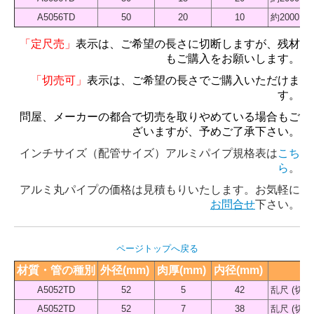
A5056TD
50
20
10
約2000 
「定尺売」
表示は、ご希望の長さに切断しますが、残材
もご購入をお願いします。
「切売可」
表示は、ご希望の長さでご購入いただけま
す。
問屋、メーカーの都合で切売を取りやめている場合もご
ざいますが、予めご了承下さい。
インチサイズ（配管サイズ）アルミパイプ規格表は
こち
ら
。
アルミ丸パイプの価格は見積もりいたします。お気軽に
お問合せ
下さい。
ページトップへ戻る
材質・管の種別
外径(mm) 
肉厚(mm) 
内径(mm) 
A5052TD
52
5
42
乱尺 (切
A5052TD
52
7
38
乱尺 (切