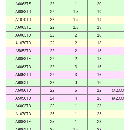
A6063TE
22
1
20
40
A6063TD
22
1.5
19
40
A1070TD
22
1.5
19
40
A6063TE
22
1.5
19
40
A6063TD
22
2
18
40
A1070TD
22
2
18
40
A5052TD
22
2
18
40
A6063TE
22
2
18
40
A6063TD
22
3
16
40
A5052TD
22
3
16
40
A6063TE
22
3
16
40
A5056TD
22
5
12
約2000 
A5056TD
24
4
16
約2000 
A6063TD
25
1
23
40
A1070TD
25
1
23
40
A6063TE
25
1
23
40
A6063TD
25
1.5
22
40