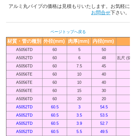
アルミ丸パイプの価格は見積もりいたします。お気軽に
お問合せ
下さい。
ページトップへ戻る
材質・管の種別
外径(mm) 
肉厚(mm) 
内径(mm) 
A5056TD
60
5
50
A5052TD
60
6
48
乱尺 (切
A5056TD
60
7.5
45
A5056TE
60
10
40
A5056TE
60
10
40
A5056TE
60
15
30
A5056TD
60
20
20
A5052TD
60.5
3
54.5
A5052TD
60.5
3.5
53.5
A5052TD
60.5
3.9
52.7
A5052TD
60.5
5.5
49.5