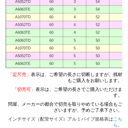
A5052TD
60
3
54
A6063TE
60
3
54
A1070TD
60
4
52
A5052TD
60
4
52
A6063TE
60
4
52
A6063TD
60
5
50
A1070TD
60
5
50
A5052TD
60
5
50
A6063TE
60
5
50
「定尺売」
表示は、ご希望の長さに切断しますが、残材
もご購入をお願いします。
「切売可」
表示は、ご希望の長さでご購入いただけま
す。
問屋、メーカーの都合で切売を取りやめている場合もご
ざいますが、予めご了承下さい。
インチサイズ（配管サイズ）アルミパイプ規格表は
こち
ら
。