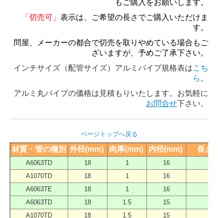
もご購入をお願いします。
「切売可」
表示は、ご希望の長さでご購入いただけま
す。
問屋、メーカーの都合で切売を取りやめている場合もご
ざいますが、予めご了承下さい。
インチサイズ（配管サイズ）アルミパイプ規格表は
こち
ら
。
アルミ丸パイプの価格は見積もりいたします。お気軽に
お問合せ
下さい。
ページトップへ戻る
材質・管の種別
外径(mm) 
肉厚(mm) 
内径(mm) 
長さ（
A6063TD
18
1
16
40
A1070TD
18
1
16
40
A6063TE
18
1
16
40
A6063TD
18
1.5
15
40
A1070TD
18
1.5
15
40