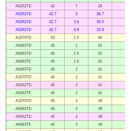
A5052TD
42
7
28
乱
A5052TD
42.7
3
36.7
40
A5052TD
42.7
3.6
35.5
40
A5052TD
42.7
4.9
32.9
40
A1070TD
43
1.5
40
40
A6063TD
45
1
43
40
A6063TD
45
1.5
42
40
A6063TE
45
1.5
42
40
A6063TD
45
2
41
40
A1070TD
45
2
41
40
A5052TD
45
2
41
40
A6063TE
45
2
41
40
A1070TD
45
3
39
40
A6063TD
45
3
39
40
A5052TD
45
3
39
40
A6063TE
45
3
39
40