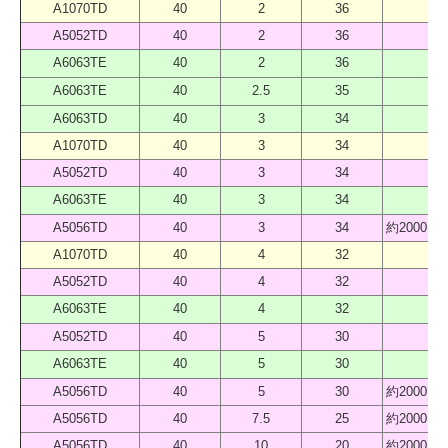
A1070TD
40
2
36
40
A5052TD
40
2
36
40
A6063TE
40
2
36
40
A6063TE
40
2.5
35
40
A6063TD
40
3
34
40
A1070TD
40
3
34
40
A5052TD
40
3
34
40
A6063TE
40
3
34
40
A5056TD
40
3
34
約2000 
A1070TD
40
4
32
40
A5052TD
40
4
32
40
A6063TE
40
4
32
40
A5052TD
40
5
30
40
A6063TE
40
5
30
40
A5056TD
40
5
30
約2000 
A5056TD
40
7.5
25
約2000 
A5056TD
40
10
20
約2000 