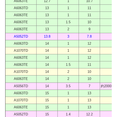
A6063TE
12.7
1
10.7
40
A6063TD
13
1
11
40
A6063TE
13
1
11
40
A6063TE
13
1.5
10
40
A6063TE
13
2
9
40
A5052TD
13.8
3
7.8
40
A6063TD
14
1
12
40
A1070TD
14
1
12
40
A6063TE
14
1
12
40
A6063TE
14
1.5
11
40
A1070TD
14
2
10
40
A6063TE
14
2
10
40
A5056TD
14
3.5
7
約2000 
A6063TD
15
1
13
40
A1070TD
15
1
13
40
A6063TE
15
1
13
40
A5052TD
15
1.4
12.2
40