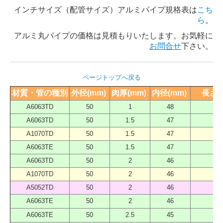
インチサイズ（配管サイズ）アルミパイプ規格表は
こち
ら
。
アルミ丸パイプの価格は見積もりいたします。お気軽に
お問合せ
下さい。
ページトップへ戻る
材質・管の種別
外径(mm) 
肉厚(mm) 
内径(mm) 
長さ（
A6063TD
50
1
48
40
A6063TD
50
1.5
47
40
A1070TD
50
1.5
47
40
A6063TE
50
1.5
47
40
A6063TD
50
2
46
40
A1070TD
50
2
46
40
A5052TD
50
2
46
40
A6063TE
50
2
46
40
A6063TE
50
2.5
45
40