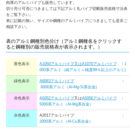
肉厚のアルミパイプも販売しています。
特定商取引法に基づく表記
切り売り可否につきましては下記アルミ丸パイプ切断販売規格寸法表
をご覧下さい。
アルミ資料（規格・特徴)
表に記載の無い、サイズや鋼種のアルミパイプにつきましても是非ご
相談下さい。
アルミ関係リンク集
表のアルミ鋼種別色分け（アルミ鋼種名をクリックす
ると鋼種別の販売規格表が表示されます。）
採用情報（事務職）
採用情報（製造職）
黄色表示
A1050アルミパイプ又はA1070アルミパイプ
：
1
000系アルミ（純アルミ＝純度99％以上のアルミ)
緑色表示
A6063アルミパイプ
：
6000系アルミ（Al-Mg-Si系合金)
赤色表示
A5052アルミパイプ
又は
A5056アルミパイプ
：
5000系アルミ（Al-Mg系合金）
水色表示
A2017アルミパイプ ：
2000系アルミ（Al-Cu系合金）