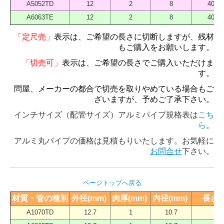
A5052TD
12
2
8
4000
A6063TE
12
2
8
4000
「定尺売」
表示は、ご希望の長さに切断しますが、残材
もご購入をお願いします。
「切売可」
表示は、ご希望の長さでご購入いただけま
す。
問屋、メーカーの都合で切売を取りやめている場合もご
ざいますが、予めご了承下さい。
インチサイズ（配管サイズ）アルミパイプ規格表は
こち
ら
。
アルミ丸パイプの価格は見積もりいたします。お気軽に
お問合せ
下さい。
ページトップへ戻る
材質・管の種別
外径(mm) 
肉厚(mm) 
内径(mm) 
長さ（
A1070TD
12.7
1
10.7
40