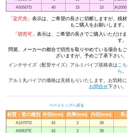
A5056TD
40
15
10
約2000 
「定尺売」
表示は、ご希望の長さに切断しますが、残材
もご購入をお願いします。
「切売可」
表示は、ご希望の長さでご購入いただけま
す。
問屋、メーカーの都合で切売を取りやめている場合もご
ざいますが、予めご了承下さい。
インチサイズ（配管サイズ）アルミパイプ規格表は
こち
ら
。
アルミ丸パイプの価格は見積もりいたします。お気軽に
お問合せ
下さい。
ページトップへ戻る
材質・管の種別
外径(mm) 
肉厚(mm) 
内径(mm) 
長さ（
A1070TD
42
2
38
40
A6063TE
42
2
38
40