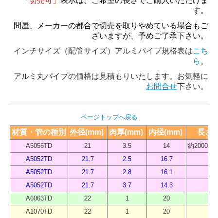
「切売可」
表示は、ご希望の長さでご購入いただけま
す。
問屋、メーカーの都合で切売を取りやめている場合もご
ざいますが、予めご了承下さい。
インチサイズ（配管サイズ）アルミパイプ規格表は
こち
ら
。
アルミ丸パイプの価格は見積もりいたします。お気軽に
お問合せ
下さい。
ページトップへ戻る
材質・管の種別
外径(mm) 
肉厚(mm) 
内径(mm) 
長さ（
A5056TD
21
3.5
14
約2000 
A5052TD
21.7
2.5
16.7
40
A5052TD
21.7
2.8
16.1
40
A5052TD
21.7
3.7
14.3
40
A6063TD
22
1
20
40
A1070TD
22
1
20
40